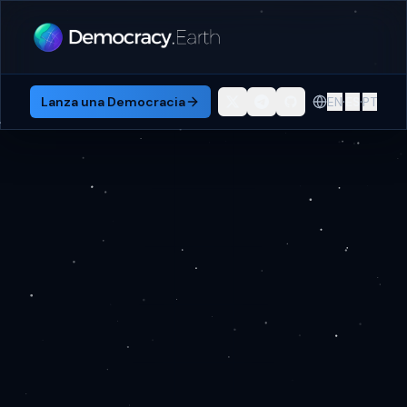
·
·
Lanza una Democracia
EN
ES
PT